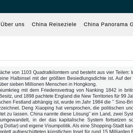
Über uns
China Reiseziele
China Panorama G
äche von 1103 Quadratkilomtern und besteht aus vier Teilen: 
ine Halbinsel mit der größten Besiedlungsdichte ist. Auf der 
 über sieben Millionen Menschen in Hongkong.
iumkrieg mit dem Friedensvertrag von Nanking 1842 in bri
itz, und 1898 pachtete England die New Territories für 99 Ja
en Festland abhängig ist, wurde im Jahr 1984 die " Sino-Brit
ichnet. Deng Xiaoping hat versprochen, die politischen und 
et zu lassen. China nannte diese Lösung" ein Land, zwei Syst
mgewandelt, in der das kapitalische System fortsetzen so
Dollar) und eigene Visumpolitik. Als eine Shopping-Stadt kan
ett aufgeschütteten künstlichen Insel für rund 15 Milliarden E