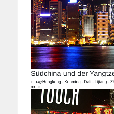
Südchina und der Yangtz
Hongkong - Kunming - Dali - Lijiang - 
16 Tage
mehr