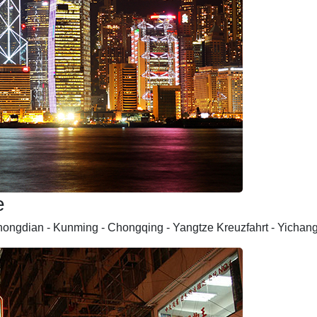
e
Zhongdian - Kunming - Chongqing - Yangtze Kreuzfahrt - Yicha