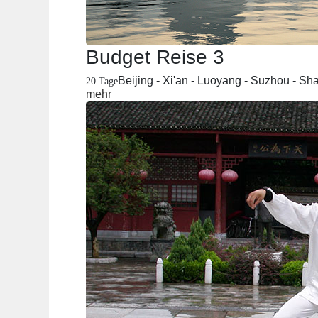
Budget Reise 3
Beijing - Xi'an - Luoyang - Suzhou - S
20 Tage
mehr