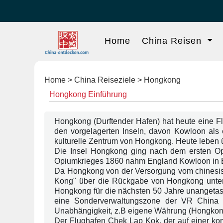
Home
China Reisen
Home
>
China Reiseziele
> Hongkong
Hongkong Einführung
Hongkong (Durftender Hafen) hat heute eine Fl
den vorgelagerten Inseln, davon Kowloon als e
kulturelle Zentrum von Hongkong. Heute leben
Die Insel Hongkong ging nach dem ersten Op
Opiumkrieges 1860 nahm England Kowloon in Bes
Da Hongkong von der Versorgung vom chinesisch
Kong" über die Rückgabe von Hongkong unterze
Hongkong für die nächsten 50 Jahre unangetast
eine Sonderverwaltungszone der VR China u
Unabhängigkeit, z.B eigene Währung (Hongkong 
Der Flughafen Chek Lap Kok, der auf einer kompl