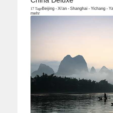
China Deluxe
Beijing - Xi'an - Shanghai - Yichang - 
17 Tage
mehr